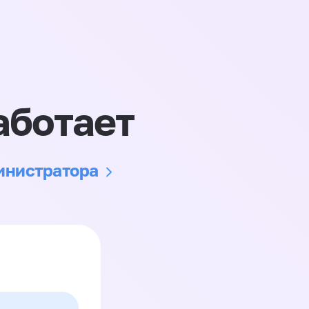
аботает
министратора