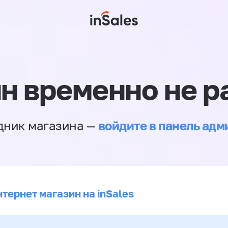
н временно не р
войдите в панель ад
дник магазина —
тернет магазин на inSales