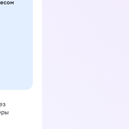
ез
еры