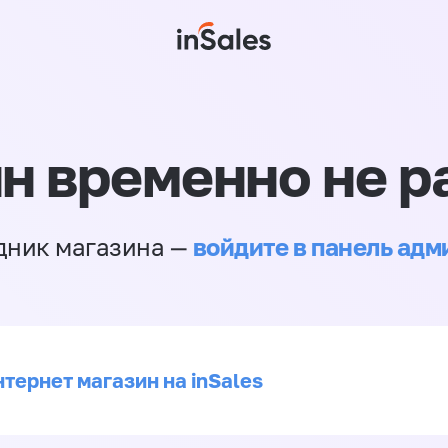
н временно не р
войдите в панель ад
дник магазина —
тернет магазин на inSales