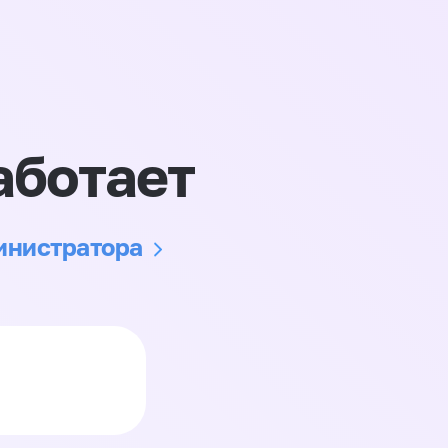
аботает
министратора