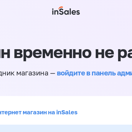
н временно не р
войдите в панель ад
дник магазина —
тернет магазин на inSales