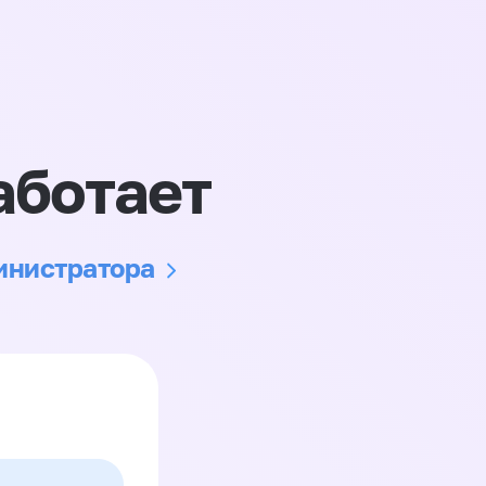
аботает
министратора