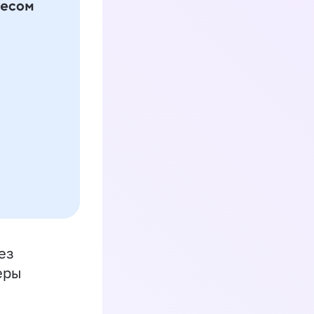
ез
еры