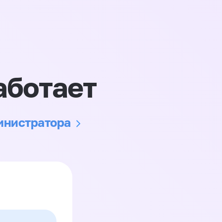
аботает
министратора