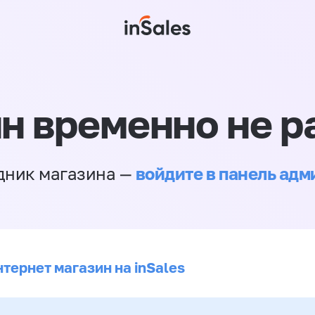
н временно не р
войдите в панель ад
дник магазина —
тернет магазин на inSales