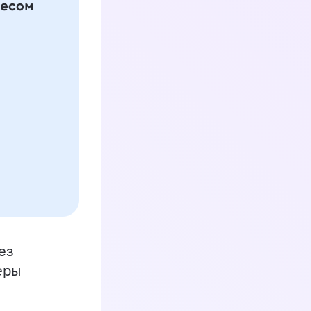
ез
еры