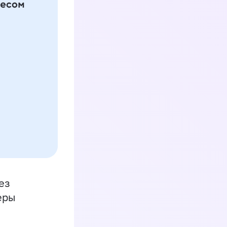
ез
еры