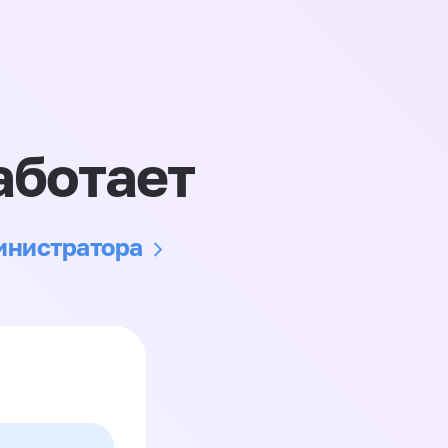
аботает
министратора