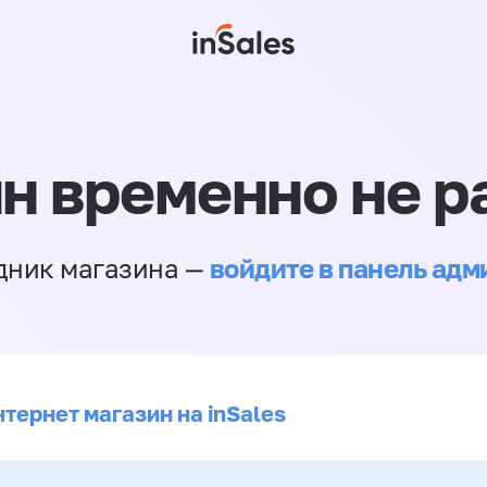
н временно не р
войдите в панель ад
дник магазина —
тернет магазин на inSales