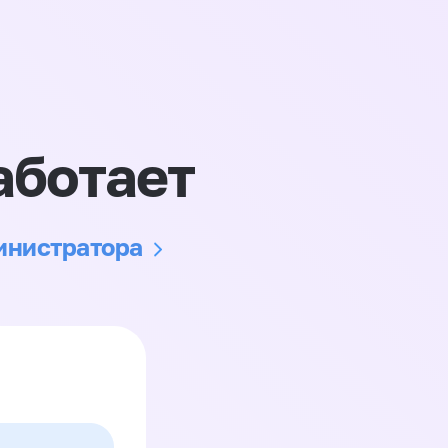
аботает
министратора