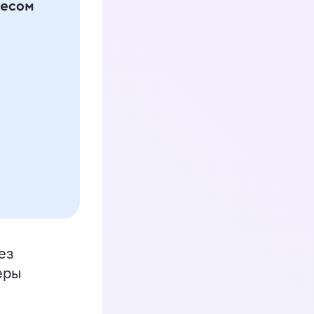
ез
еры