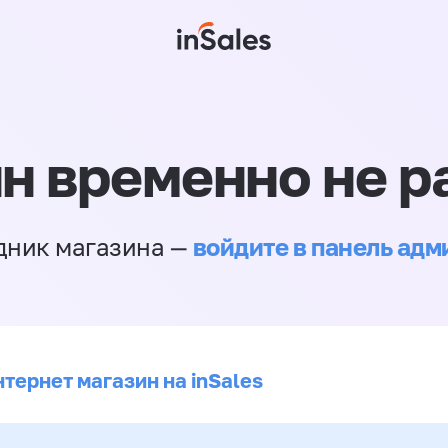
н временно не р
войдите в панель ад
дник магазина —
тернет магазин на inSales