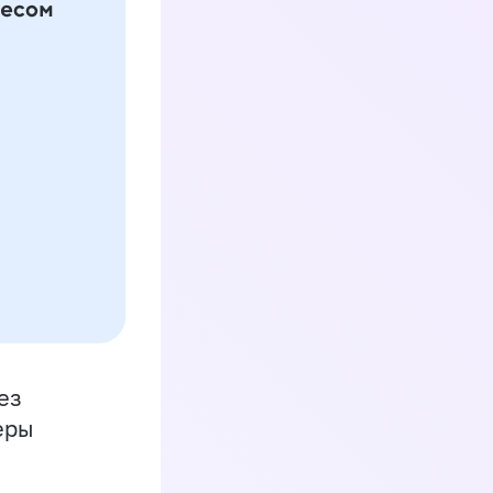
ез
еры