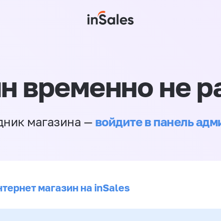
н временно не р
войдите в панель ад
дник магазина —
тернет магазин на inSales