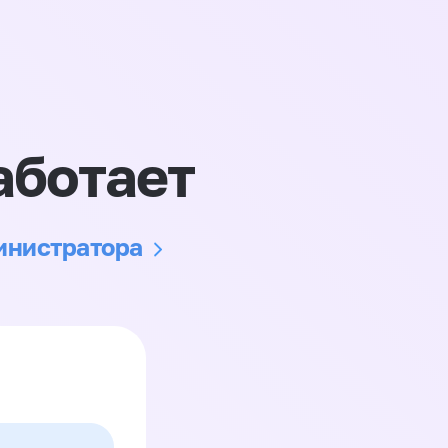
аботает
министратора