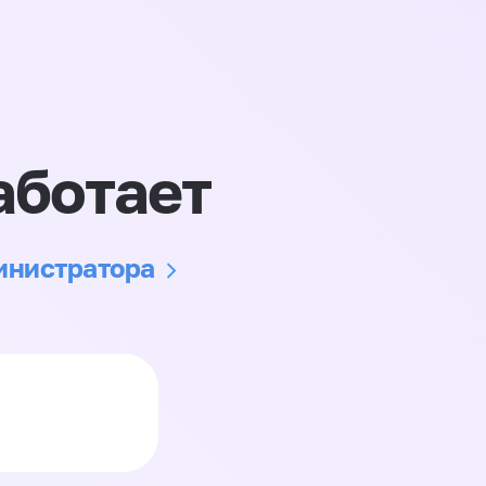
аботает
министратора