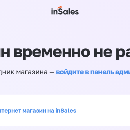
н временно не р
войдите в панель ад
дник магазина —
тернет магазин на inSales