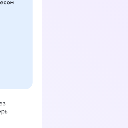
ез
еры