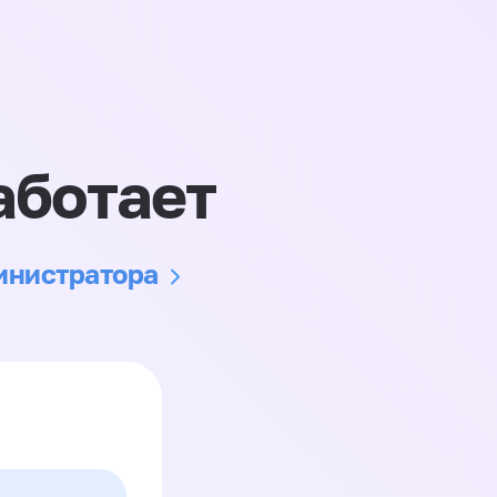
аботает
министратора