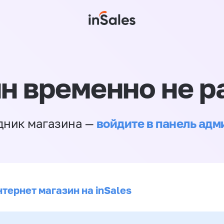
н временно не р
войдите в панель ад
дник магазина —
тернет магазин на inSales