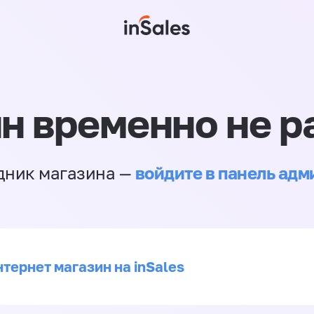
н временно не р
войдите в панель ад
дник магазина —
тернет магазин на inSales