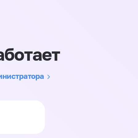
аботает
министратора