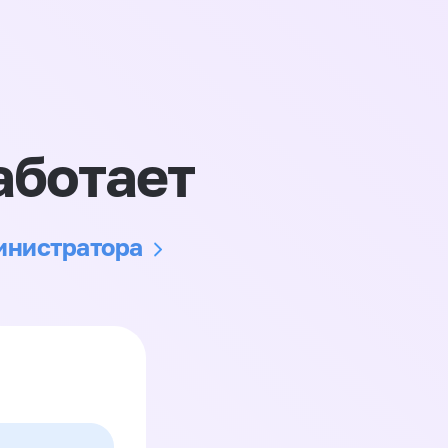
аботает
министратора