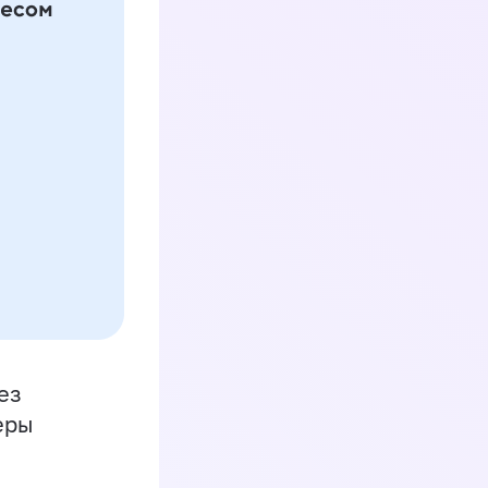
ез
еры