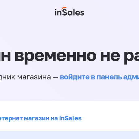
н временно не р
войдите в панель ад
дник магазина —
тернет магазин на inSales